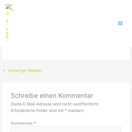
Zum
Inhalt
springen
de
Schreibe einen Kommentar
/ Von
FNG-Webtool
/
März 30,
2020
←
Vorheriger Medien
Schreibe einen Kommentar
Deine E-Mail-Adresse wird nicht veröffentlicht.
Erforderliche Felder sind mit
*
markiert
Kommentar
*