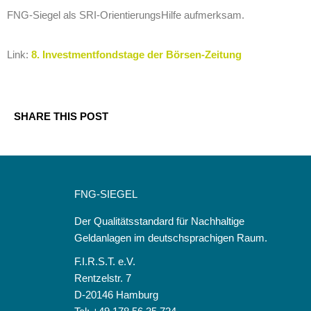
FNG-Siegel als SRI-OrientierungsHilfe aufmerksam.
Link:
8. Investmentfondstage der Börsen-Zeitung
SHARE THIS POST
FNG-SIEGEL
Der Qualitätsstandard für Nachhaltige
Geldanlagen im deutschsprachigen Raum.
F.I.R.S.T. e.V.
Rentzelstr. 7
D-20146 Hamburg