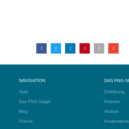
NAVIGATION
DAS FNG-S
Start
Einführung
Das FNG-Siegel
Kriterien
Blog
Akteure
Presse
Kooperations