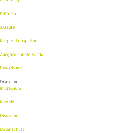
Kriterien
Akteure
Kooperationspartner
Ausgezeichnete Fonds
Bewerbung
Disclaimer
Impressum
Kontakt
Disclaimer
Datenschutz