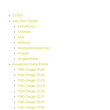
START
Das FNG-Siegel
Einführung
Kriterien
FAQ
Akteure
Kooperationspartner
Presse
VergabeFeier
Ausgezeichnete Fonds
FNG-Siegel 2026
FNG-Siegel 2025
FNG-Siegel 2024
FNG-Siegel 2023
FNG-Siegel 2022
FNG-Siegel 2021
FNG-Siegel 2020
FNG-Siegel 2019