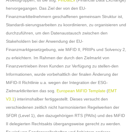
Arbeitsgruppen, ist die sog.
FinDatEx
(Financial Data Exchange)
hervorgegangen. Das Ziel der von den EU-
Finanzmarktteilnehmern geschaffenen gemeinsam Struktur ist,
Standardi-sierungsarbeiten zu koordinieren, zu organisieren und
durchzuführen, um den Datenaustausch zwischen den
Stakeholdern bei der Anwendung der EU-
Finanzmarktgesetzgebung, wie MiFID II, PRIIPs und Solvency 2,
zu erleichtern. Im Rahmen der durch den Zielmarkt von
Finanzvertrieben ihren Kunden zur Verfügung zu stellen-den
Informationen, wurde vorbehaltlich der finalen Änderung der
MiFID-II Richtlinie u.a. wegen der Integration der ESG-
Zielmarktkriterien das sog.
European MiFID Template
(
EMT
V3.1
) interimshalber fertiggestellt. Dieses versucht den
verschiedenen zeitlich nicht harmonisierten Regelwerken der
SFDR (Level 1), den dazugehörigen RTS (PAIIs) und des MiFID
II delegierten Rechtsakts übergangsweise gerecht zu werden.