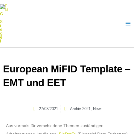
Zum
Inhalt
springen
AUSGEZEICHNETE FONDS
European MiFID Template –
EMT und EET
27/03/2021
Archiv 2021
,
News
Aus vormals für verschiedene Themen zuständigen