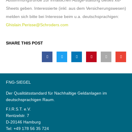
Abstimmungsrunde zur inhaltlichen Ausge-staltung dieses xls-
Sheets geben. Interessierte (inkl. aus dem Versicherungswesen)
melden sich bitte bei Interesse beim u.a. deutschsprachigen:
Ghislain.Perisse@Schroders.com
SHARE THIS POST
FNG-SIEGEL
Der Qualitätsstandard für Nachhaltige Geldanlagen im
deutschsprachigen Raum.
F.I.R.S.T. e.V.
Rentzelstr. 7
D-20146 Hamburg
Tel: +49 178 56 35 724