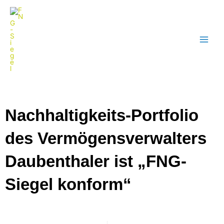
Zum
Inhalt
springen
AUSGEZEICHNETE FONDS
Nachhaltigkeits-Portfolio
des Vermögensverwalters
Daubenthaler ist „FNG-
Siegel konform“