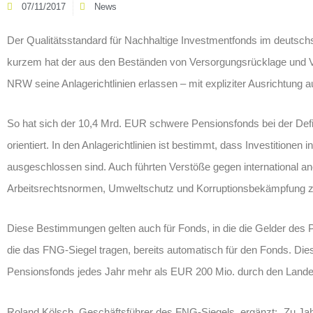
07/11/2017
News
Der Qualitätsstandard für Nachhaltige Investmentfonds im deutschs
kurzem hat der aus den Beständen von Versorgungsrücklage und 
NRW seine Anlagerichtlinien erlassen – mit expliziter Ausrichtung 
So hat sich der 10,4 Mrd. EUR schwere Pensionsfonds bei der Def
orientiert. In den Anlagerichtlinien ist bestimmt, dass Investition
ausgeschlossen sind. Auch führten Verstöße gegen international 
Arbeitsrechtsnormen, Umweltschutz und Korruptionsbekämpfung
Diese Bestimmungen gelten auch für Fonds, in die die Gelder des P
die das FNG-Siegel tragen, bereits automatisch für den Fonds. Dies
Pensionsfonds jedes Jahr mehr als EUR 200 Mio. durch den Lande
Roland Kölsch, Geschäftsführer des FNG-Siegels, ergänzt: „Zu J