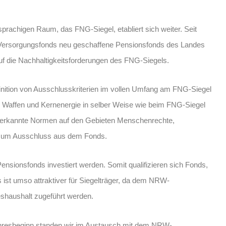
prachigen Raum, das FNG-Siegel, etabliert sich weiter. Seit
Versorgungsfonds neu geschaffene Pensionsfonds des Landes
auf die Nachhaltigkeitsforderungen des FNG-Siegels.
inition von Ausschlusskriterien im vollen Umfang am FNG-Siegel
en in Waffen und Kernenergie in selber Weise wie beim FNG-Siegel
anerkannte Normen auf den Gebieten Menschenrechte,
 zum Ausschluss aus dem Fonds.
ensionsfonds investiert werden. Somit qualifizieren sich Fonds,
 ist umso attraktiver für Siegelträger, da dem NRW-
shaushalt zugeführt werden.
ahresbeginn standen wir im Austausch mit dem NRW-