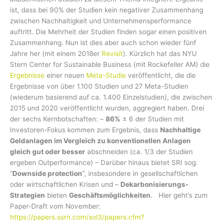
ist, dass bei 90% der Studien kein negativer Zusammenhang
zwischen Nachhaltigkeit und Unternehmensperformance
auftritt. Die Mehrheit der Studien finden sogar einen positiven
Zusammenhang. Nun ist dies aber auch schon wieder fünf
Jahre her (mit einem 2018er
Revisit
). Kürzlich hat das NYU
Stern Center for Sustainable Business (mit Rockefeller AM) die
Ergebnisse
einer neuen
Meta-Studie
veröffentlicht, die die
Ergebnisse von über 1.100 Studien und 27 Meta-Studien
(wiederum basierend auf ca. 1.400 Einzelstudien), die zwischen
2015 und 2020 veröffentlicht wurden, aggregiert haben. Drei
der sechs Kernbotschaften: –
86%
± 6 der Studien mit
Investoren-Fokus kommen zum Ergebnis, dass
Nachhaltige
Geldanlagen im Vergleich zu konventionellen Anlagen
gleich gut oder besser
abschneiden (ca. 1/3 der Studien
ergeben Outperformance) – Darüber hinaus bietet SRI sog.
“
Downside protection
”, insbesondere in gesellschaftlichen
oder wirtschaftlichen Krisen und –
Dekarbonisierungs-
Strategien
bieten
Geschäftsmöglichkeiten
. Hier geht’s zum
Paper-Draft vom November:
https://papers.ssrn.com/sol3/papers.cfm?