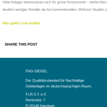
Viele Anleger interessieren sich für grüne Investments – befürch
deutlich weniger Rendite als bei konventionellen. Mehrere Studien
Hier geht’s zum Artikel.
SHARE THIS POST
FNG-SIEGEL
Der Qualitätsstandard für Nachhaltige
Geldanlagen im deutschsprachigen Raum.
F.I.R.S.T. e.V.
Rentzelstr. 7
D-20146 Hamburg