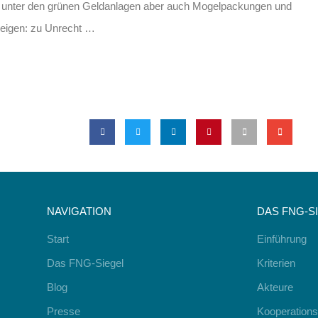
ten unter den grünen Geldanlagen aber auch Mogelpackungen und
 zeigen: zu Unrecht …
NAVIGATION
DAS FNG-S
Start
Einführung
Das FNG-Siegel
Kriterien
Blog
Akteure
Presse
Kooperations