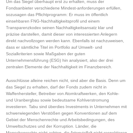
Um das Siegel überhaupt erst zu erhalten, muss der
Fondsanbieter verschiedene Mindest-anforderungen erfüllen,
sozusagen das Pflichtprogramm: Er muss im öffentlich
einsehbaren FNG-Nachhaltigkeitsprofil und einem
Transparenzkodex seinen Nachhaltigkeitsansatz klar und
präzise darstellen, damit dieser von interessierten Anlegern
direkt nachvollzogen werden kann. Ebenfalls ist nachzuweisen,
dass er sämtliche Titel im Portfolio auf Umwelt- und
Sozialkriterien sowie Maßgaben der guten
Unternehmensführung (ESG) hin analysiert, also der drei
zentralen Elemente der Nachhaltigkeit im Finanzbereich.
Ausschlüsse alleine reichen nicht, sind aber die Basis. Denn um
das Siegel zu erhalten, darf der Fonds zudem nicht in
Waffenhersteller, Betreiber von Atomkraftwerken, den Kohle-
und Uranbergbau sowie bedeutsame Kohlverstromung
investieren. Tabu sind überdies Investments in Unternehmen mit
schwerwiegenden Verstößen gegen Konventionen auf dem
Gebiet der Menschenrechte und Arbeitsbedingungen, des
Umweltschutzes und der Korruption. Länder, die
Menschenrechte nicht achten, die Artenvielfalt nicht respektieren