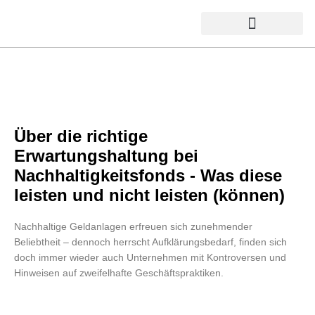
AUSGEZEICHNETE FONDS
Über die richtige
Erwartungshaltung bei
Nachhaltigkeitsfonds - Was diese
leisten und nicht leisten (können)
Nachhaltige Geldanlagen erfreuen sich zunehmender
Beliebtheit – dennoch herrscht Aufklärungsbedarf, finden sich
doch immer wieder auch Unternehmen mit Kontroversen und
Hinweisen auf zweifelhafte Geschäftspraktiken.