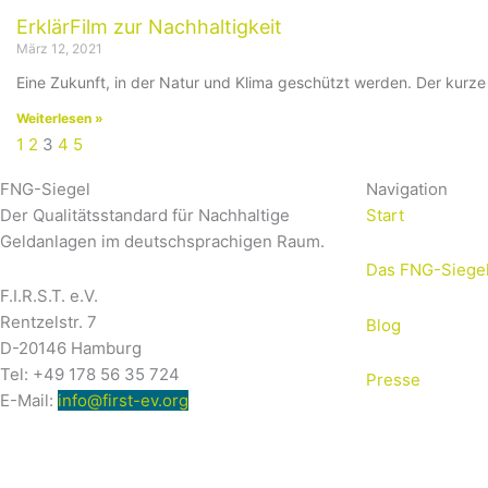
ErklärFilm zur Nachhaltigkeit
März 12, 2021
Eine Zukunft, in der Natur und Klima geschützt werden. Der kurz
Weiterlesen »
1
2
3
4
5
FNG-Siegel
Navigation
Der Qualitätsstandard für Nachhaltige
Start
Geldanlagen im deutschsprachigen Raum.
Das FNG-Siege
F.I.R.S.T. e.V.
Rentzelstr. 7
Blog
D-20146 Hamburg
Tel: +49 178 56 35 724
Presse
E-Mail:
info@first-ev.org