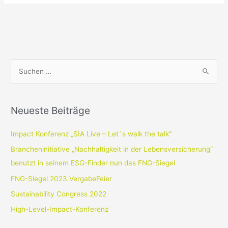
S
u
c
Neueste Beiträge
h
e
Impact Konferenz „SIA Live – Let´s walk the talk“
n
Brancheninitiative „Nachhaltigkeit in der Lebensversicherung“
n
benutzt in seinem ESG-Finder nun das FNG-Siegel
a
FNG-Siegel 2023 VergabeFeier
c
Sustainability Congress 2022
h
High-Level-Impact-Konferenz
: