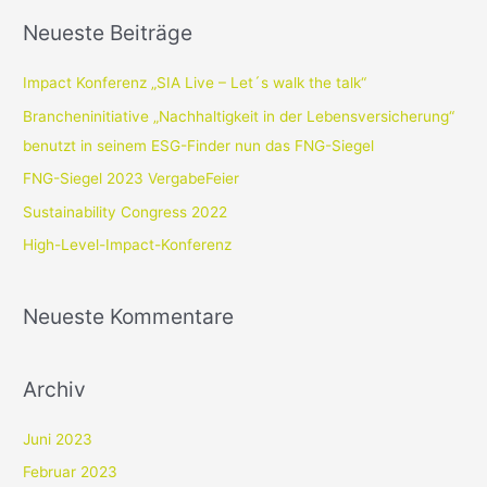
c
Neueste Beiträge
h
e
Impact Konferenz „SIA Live – Let´s walk the talk“
n
Brancheninitiative „Nachhaltigkeit in der Lebensversicherung“
n
benutzt in seinem ESG-Finder nun das FNG-Siegel
a
FNG-Siegel 2023 VergabeFeier
c
Sustainability Congress 2022
h
High-Level-Impact-Konferenz
:
Neueste Kommentare
Archiv
Juni 2023
Februar 2023