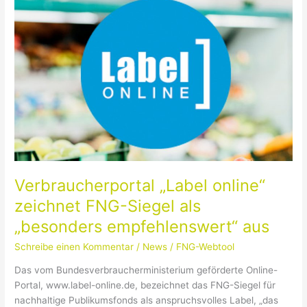
„Label
online“
zeichnet
FNG-
Siegel
als
„besonders
empfehlenswert“
aus
Verbraucherportal „Label online“
zeichnet FNG-Siegel als
„besonders empfehlenswert“ aus
Schreibe einen Kommentar
/
News
/
FNG-Webtool
Das vom Bundesverbraucherministerium geförderte Online-
Portal, www.label-online.de, bezeichnet das FNG-Siegel für
nachhaltige Publikumsfonds als anspruchsvolles Label, „das